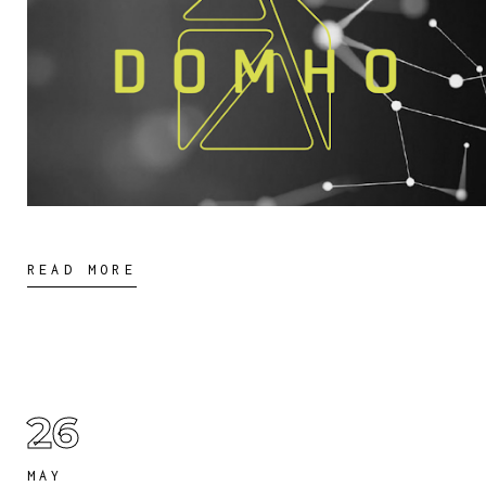
READ MORE
26
MAY